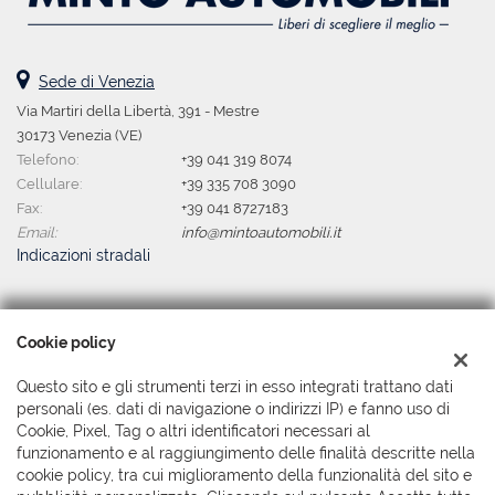
Control • ESP • Fari Xenon • Fendinebbia • Immobilizzatore
• Sistema di riconoscimento della stanchezza • Sospensioni
elettronico • Interni in pelle • Lettore CD • Limitatore di velocità •
pneumatiche • Specchietti laterali elettrici • Specchietto
Sensori di parcheggio posteriori • Servosterzo • Specchietti laterali
retrovisore con funzione antiabbagliamento • Start/Stop
elettrici • Vetri oscurati • Volante in pelle
Automatico • Supporto lombare • Tetto panorama • Touch screen
Sede di Venezia
• Trazione integrale • USB • Vetri oscurati • Volante in pelle •
Via Martiri della Libertà, 391 - Mestre
Volante multifunzione
30173 Venezia (VE)
Telefono:
+39 041 319 8074
Cellulare:
+39 335 708 3090
Fax:
+39 041 8727183
Email:
info@mintoautomobili.it
Indicazioni stradali
Dati fiscali:
Cookie policy
Minto Automobili Srl
Via Martiri della Libertà, 391 - Mestre, Venezia (VE)
Questo sito e gli strumenti terzi in esso integrati trattano dati
C.F/P.IVA:
04044380279
personali (es. dati di navigazione o indirizzi IP) e fanno uso di
Registro delle imprese:
Cookie, Pixel, Tag o altri identificatori necessari al
VE
funzionamento e al raggiungimento delle finalità descritte nella
cookie policy, tra cui miglioramento della funzionalità del sito e