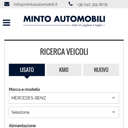
info@mintoautomobili.it
+39 041 319 8074
HOME
CHI SIAMO
LISTA VEICOLI
RICERCA VEICOLI
ACQUISTIAMO USATO
USATO
KM0
NUOVO
SERVIZI
Marca e modello
RECENSIONI
CONTATTI
NEWS
Alimentazione