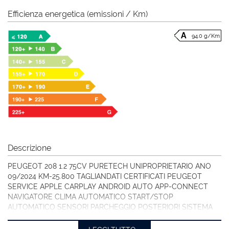
Efficienza energetica (emissioni / Km)
94.0 g/Km
Descrizione
PEUGEOT 208 1.2 75CV PURETECH UNIPROPRIETARIO ANO
09/2024 KM-25.800 TAGLIANDATI CERTIFICATI PEUGEOT
SERVICE APPLE CARPLAY ANDROID AUTO APP-CONNECT
NAVIGATORE CLIMA AUTOMATICO START/STOP
AUTOMATICO SENSORI PARCHEGGIO POSTERIORI SISTEMA
ELETTRONICO ANTI COLLISIONE VETRI POSTERIORI E
LUNOTTO OSCURATI AUTORADIO DIGITALE SISTEMA DI