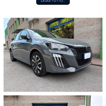
LEGGI TUTTO...
RICONOSCIMENTO DELLA STANCHEZZA RICONOSCIMENTO
DEI SEGNALI STRADALI MONITORAGGIO PRESSIONE
PNEUMATICI CHIUSURA CENTRALIZZATA TELECOMANDATA
FRENATA D'EMERGENZA ASSISTITA PACCHETTO SPORTIVO
SCHERMO MULTIFUNZIONE INTERAMENTE DIGITALE LUCI
DIURNE LED CRUISE CONTROL LIMITATORE DI VELOCITA'
VOLANTE IN PELLE MULTIFUNZIONE.
PREZZO EURO 14.500,00 CON PIANO FINANZIARIO (ESEMPIO
EURO 169,00 AL MESE CON
FURTO/INCENDIO/GRANDINE/CRISTALLI/ATTI
VANDALICI/ATTRAVERSAMENTO ANIMALI SELVATICI).
VISITA IL NOSTRO SITO OLTRE 30 FOTO!!PER INFORMAZIONI
CONTATTARE:
Giancarlo Minto Cellulare e WhatsApp 335/7083090
MINTO AUTOMOBILI SRL
Via Martiri della Libertà 391
30173 Mestre (Ve) Italia
Tel. + 39 041/3198074