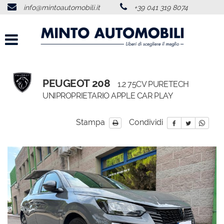
info@mintoautomobili.it
+39 041 319 8074
HOME
CHI SIAMO
LISTA VEICOLI
PEUGEOT 208
1.2 75CV PURETECH
UNIPROPRIETARIO APPLE CAR PLAY
ACQUISTIAMO USATO
Stampa
Condividi
SERVIZI
RECENSIONI
CONTATTI
NEWS