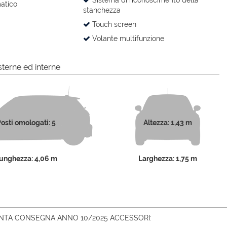
Sistema di riconoscimento della
atico
stanchezza
Touch screen
Volante multifunzione
terne ed interne
osti omologati: 5
Altezza: 1,43 m
unghezza: 4,06 m
Larghezza: 1,75 m
ONTA CONSEGNA ANNO 10/2025 ACCESSORI: