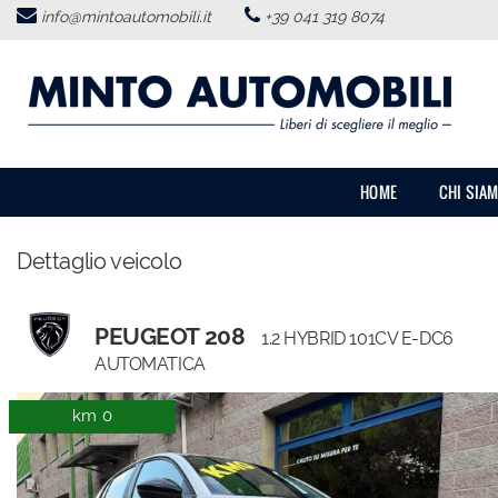
info@mintoautomobili.it
+39 041 319 8074
HOME
CHI SIAMO
LISTA VEICOLI
HOME
CHI SIA
ACQUISTIAMO USATO
Dettaglio veicolo
SERVIZI
PEUGEOT 208
1.2 HYBRID 101CV E-DC6
RECENSIONI
AUTOMATICA
km 0
CONTATTI
NEWS