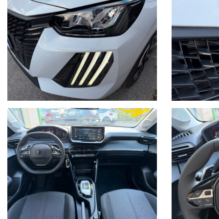
Dettagli superiori in tinta carrozzeria
Distribuzione elettronica della forza frenante (REF)
ESP con aiuto alla partenza in salita
Finitura nera lucida tra le luci posteriori
Fissaggi ISOFIX e Top Tether per i posti laterali posteriori
Inserti della griglia inferiore neri
Interni in tessuto Rimini con cuciture Arancioni
Luce bagagliaio
Luci plafoniera ( 1 centrale, 2 luci di lettura)
Luci posteriori esclusive a 3 artigli con stop a LED
Maniglie esterne in tinta carrozzeria
Monitoraggio della corretta pressione degli pneumatici
Pack Safety
Panchetta posteriore ribaltabile 1/3 - 2/3
Pannelli porte anteriori con inserti effetto Carbonio
Peugeot Connect ONE ( SOS & Assistance e Teleservices)
Peugeot i-Cockpit® analogico con display centrale 3,5" a mat
Plancia con inserti effetto Carbonio e maniglie pannelli porta 
Profili dei vetri nero opaco