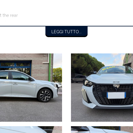
t the rear
tribution)
LEGGI TUTTO...
imini Mistral
io passeggero
canico