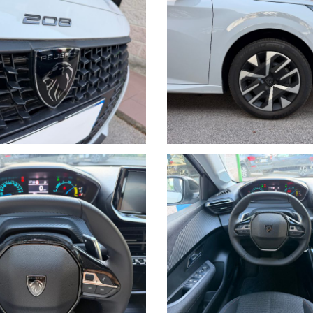
rice attiva
Nero brillante con inserti cromati