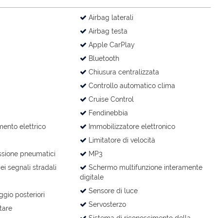
Airbag laterali
Airbag testa
Apple CarPlay
Bluetooth
Chiusura centralizzata
Controllo automatico clima
Cruise Control
Fendinebbia
mento elettrico
Immobilizzatore elettronico
Limitatore di velocità
ssione pneumatici
MP3
i segnali stradali
Schermo multifunzione interamente
digitale
Sensore di luce
gio posteriori
Servosterzo
tare