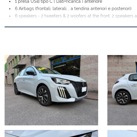
1 presa USB tipo C ( Dati+ricarica ) anteriore
6 Airbags (frontali, laterali, , a tendina anteriori e posteriori)
6 speakers - 2 tweeters & 2 woofers at the front, 2 speakers a
ABS (Anti-lock Braking System) & EBD ( Electronic Braking Dis
AFU - Assistenza alla frenata di emergenza
ASR - Sistema antipattinamento (controllo el. di trazione)
Appoggiabraccia delle porte anteriori e posteriori in tessuto R
Appoggiatesta regolabili anteriori (x2) e posteriori (x3)
Badge Style nel montante posteriore
Calandra Nera con inserti a sviluppo orizzontale
Calotte specchietti retrovisori Nero brillante
Cambio automatico
Cerchi in lamiera 16" da 16" 'MONTI' con copricerchio
Chiusura automatica porte quando la vettura è in movimento
Cinture di sic. ant. con pretensionatore e limit. di sforzo
Cinture di sicurezza anteriori e posteriori con sensore allacc
Climatizzatore manuale monozona
Consolle bassa con freno di stazionamento a comando mec
Correzione automatica assetto fari