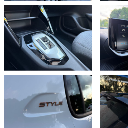
Proiettori anteriori Peugeot LED Technology con luci diurne LE
Retrovisore interno manuale giorno/notte
Retrovisori esterni riscaldabili, regolabili e ribaltabili manua
Schermo con Toggles Switches
Sedile lato guida regolabile manualmente in altezza
Sensori di parcheggio posteriori con supporto grafico e sono
Servosterzo elettrico
Spoiler nero lucido
Telecomando 3 tasti con chiave standard
Tergilavalunotto
Touchscreen 10'' con Radio & Bluetooth telefono
Visibility Pack - Accensione luci automatica con sensore cre
Volante compatto in pelle pieno fiore con nuovo Logo e coma
Volante regolabile in altezza e profondità
PREZZO VENDITA EURO 19.980,00 CON PIANO FINANZIARIO (E
SELVATICI).VISITA IL NOSTRO SITO OLTRE 30 FOTO!!
PER INFORMAZIONI CONTATTARE: