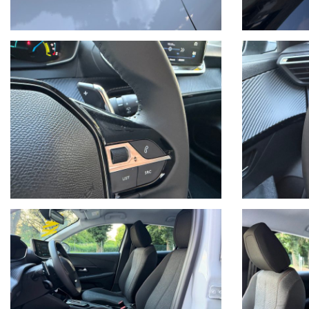
Giancarlo Minto Cellulare e WhatsApp 335/7083090
MINTO AUTOMOBILI SRL
Via Martiri della Libertà 391
30173 Mestre (Ve) Italia
Tel. + 39 041/3198074
Tel. + 39 041/3196130
Sito internet: www.mintoautomobili.it