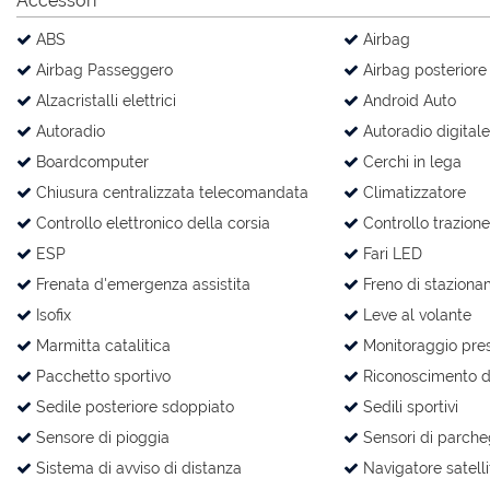
Accessori
ABS
Airbag
Airbag Passeggero
Airbag posteriore
Alzacristalli elettrici
Android Auto
Autoradio
Autoradio digitale
Boardcomputer
Cerchi in lega
Chiusura centralizzata telecomandata
Climatizzatore
Controllo elettronico della corsia
Controllo trazione
ESP
Fari LED
Frenata d'emergenza assistita
Freno di staziona
Isofix
Leve al volante
Marmitta catalitica
Monitoraggio pre
Pacchetto sportivo
Riconoscimento de
Sedile posteriore sdoppiato
Sedili sportivi
Sensore di pioggia
Sensori di parcheg
Sistema di avviso di distanza
Navigatore satelli