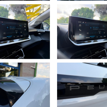
D a 3 artigli
lmente
ro
puscolare
ndi multimedia integrali
SEMPIO EURO 229,00 AL MESE CON FURTO INCENDIO GRANDINE C