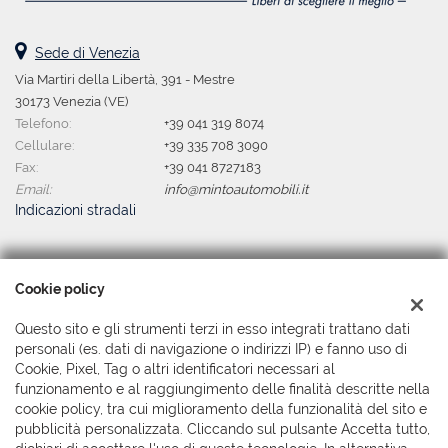
Sede di Venezia
Via Martiri della Libertà, 391 - Mestre
30173 Venezia (VE)
Telefono:
+39 041 319 8074
Cellulare:
+39 335 708 3090
Fax:
+39 041 8727183
Email:
info@mintoautomobili.it
Indicazioni stradali
Dati fiscali:
Cookie policy
Minto Automobili Srl
Via Martiri della Libertà, 391 - Mestre, Venezia (VE)
Questo sito e gli strumenti terzi in esso integrati trattano dati
C.F/P.IVA:
04044380279
personali (es. dati di navigazione o indirizzi IP) e fanno uso di
Cookie, Pixel, Tag o altri identificatori necessari al
Registro delle imprese:
VE
funzionamento e al raggiungimento delle finalità descritte nella
cookie policy, tra cui miglioramento della funzionalità del sito e
pubblicità personalizzata. Cliccando sul pulsante Accetta tutto,