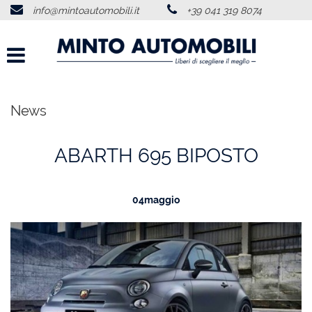
info@mintoautomobili.it
+39 041 319 8074
HOME
CHI SIAMO
LISTA VEICOLI
News
ACQUISTIAMO USATO
ABARTH 695 BIPOSTO
SERVIZI
04
maggio
RECENSIONI
CONTATTI
NEWS