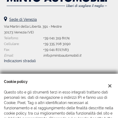
centralizzata • Chiusura centralizzata telecomandata •
Climatizzatore • Climatizzatore automatico, 2 zone • Controllo
trazione • Cronologia tagliandi • Cruise Control • ESP • Fari LED •
Fendinebbia • Frenata d'emergenza assistita • Freno di
Sede di Venezia
stazionamento elettrico • Immobilizzatore elettronico • Isofix •
Via Martiri della Libertà, 391 - Mestre
Limitatore di velocità • Luci diurne LED • Marmitta catalitica •
Monitoraggio pressione pneumatici • MP3 • Pacchetto sportivo •
30173 Venezia (VE)
Riconoscimento dei segnali stradali • Schermo multifunzione
Telefono:
+39 041 319 8074
interamente digitale • Sedile posteriore sdoppiato • Sedili sportivi
Cellulare:
+39 335 708 3090
• Sensore di pioggia • Sensori di parcheggio anteriori • Sensori di
Fax:
+39 041 8727183
parcheggio posteriori • Servosterzo • Sistema di avviso di distanza
Email:
info@mintoautomobili.it
• Specchietti laterali elettrici • Specchietto retrovisore con
Indicazioni stradali
funzione antiabbagliamento • Start/Stop Automatico • Touch
screen • USB • Vetri oscurati • Vivavoce • Volante in pelle •
Volante multifunzione
Dati fiscali:
Cookie policy
Minto Automobili Srl
Via Martiri della Libertà, 391 - Mestre, Venezia (VE)
Questo sito e gli strumenti terzi in esso integrati trattano dati
C.F/P.IVA:
04044380279
personali (es. dati di navigazione o indirizzi IP) e fanno uso di
Registro delle imprese:
Cookie, Pixel, Tag o altri identificatori necessari al
VE
funzionamento e al raggiungimento delle finalità descritte nella
cookie policy, tra cui miglioramento della funzionalità del sito e