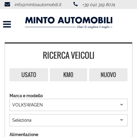
info@mintoautomobili.it
+39 041 319 8074
HOME
CHI SIAMO
LISTA VEICOLI
RICERCA VEICOLI
ACQUISTIAMO USATO
USATO
KM0
NUOVO
SERVIZI
Marca e modello
RECENSIONI
CONTATTI
NEWS
Alimentazione