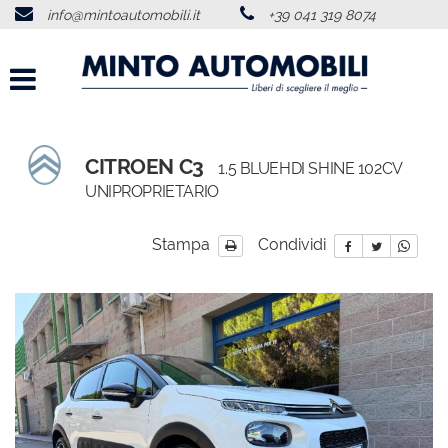
info@mintoautomobili.it
+39 041 319 8074
HOME
CHI SIAMO
LISTA VEICOLI
CITROEN C3
1.5 BLUEHDI SHINE 102CV
UNIPROPRIETARIO
ACQUISTIAMO USATO
Stampa
Condividi
SERVIZI
RECENSIONI
CONTATTI
NEWS