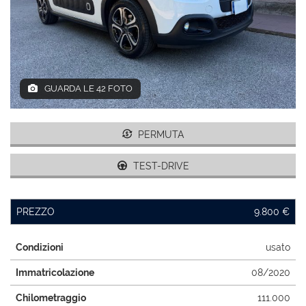
AREA COMMERCIANTI
ENGLISH
GUARDA LE 42 FOTO
PERMUTA
TEST-DRIVE
PREZZO
9.800 €
Condizioni
usato
Immatricolazione
08/2020
Chilometraggio
111.000